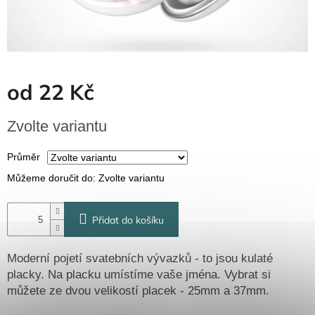
Dřevěné
dárkové
krabičky
Naše
krabičky
od
22 Kč
Pro
firmy
Měrná
Zvolte variantu
Halloween
cena:
Průměr
Valentýn
Můžeme doručit do:
Zvolte variantu
Přihlášení
Přidat do košíku
Moderní pojetí svatebních vývazků - to jsou kulaté
placky. Na placku umístíme vaše jména. Vybrat si
můžete ze dvou velikostí placek - 25mm a 37mm.