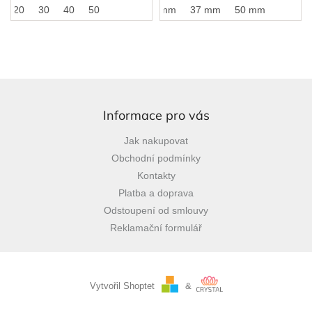
fotokartonu.
placek - 25mm a 37mm.
20
30
40
50
25 mm
37 mm
50 mm
Z
á
p
Informace pro vás
a
Jak nakupovat
t
Obchodní podmínky
í
Kontakty
Platba a doprava
Odstoupení od smlouvy
Reklamační formulář
Vytvořil Shoptet
&