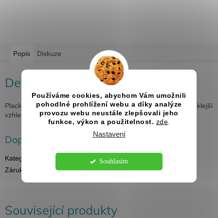
Popis
Diskuze
Detailní popis produktu
Používáme cookies, abychom Vám umožnili
pohodlné prohlížení webu a díky analýze
Placka je na vrchní straně krytá uv fólií pro větší odolnost a lesklejší
provozu webu neustále zlepšovali jeho
vzhled. Minimální počet k objednání 5 ks.
funkce, výkon a použitelnost.
zde
.
Nastavení
Doplňkové parametry
Kategorie
:
Svatební placky
Souhlasím
Záruka
:
2 roky
Související produkty