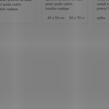
přání podá vaším
cedulí s
ní podá vaším
hostům nejlépe
jmény! 
tům nejlépe
informace o průběhu
varianty
ormace o průběhu
30 x 40 cm
vašeho svatebního dne.
40 x 50 cm
50 x 70 cm
Na výšku
výšku.
eho svatebního dne.