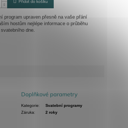
Přidat do košíku
í program upraven přesně na vaše přání
ším hostům nejlépe informace o průběhu
 svatebního dne.
Doplňkové parametry
Kategorie
:
Svatební programy
Záruka
:
2 roky