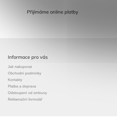
Přijímáme online platby
Z
á
p
Informace pro vás
a
t
Jak nakupovat
í
Obchodní podmínky
Kontakty
Platba a doprava
Odstoupení od smlouvy
Reklamační formulář