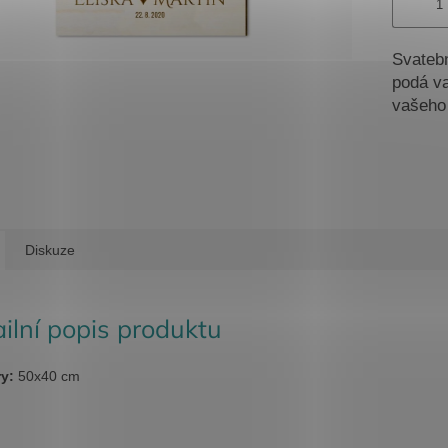
Svatebn
podá va
vašeho
Diskuze
ilní popis produktu
y:
50x40 cm