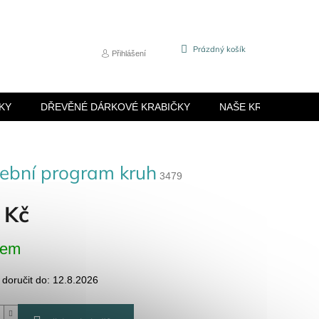
NÁKUPNÍ
Prázdný košík
Přihlášení
KOŠÍK
KY
DŘEVĚNÉ DÁRKOVÉ KRABIČKY
NAŠE KRABIČKY
ební program kruh
3479
 Kč
dem
oručit do:
12.8.2026