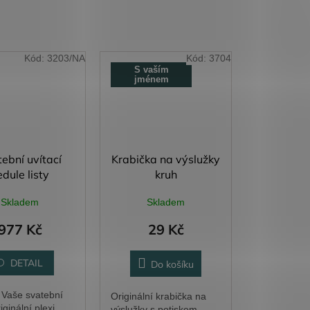
Kód:
3203/NA
Kód:
3704
S vaším
jménem
ební uvítací
Krabička na výslužky
edule listy
kruh
Skladem
Skladem
977 Kč
29 Kč
DETAIL
Do košíku
e Vaše svatební
Originální krabička na
iginální plexi
výslužky s potiskem