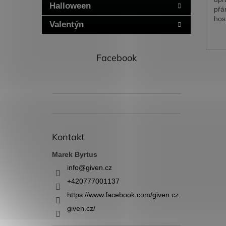
Halloween
přá
hos
Valentýn
inf
vaš
Facebook
Kontakt
Marek Byrtus
info
@
given.cz
+420777001137
https://www.facebook.com/given.cz
given.cz/