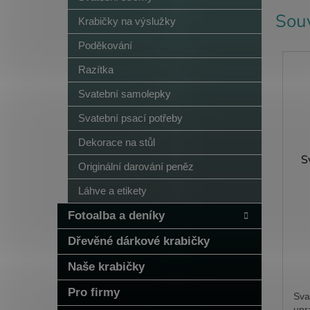
Souv
Krabičky na výslužky
Poděkování
Razítka
Svatební samolepky
Svatební psací potřeby
Dekorace na stůl
S
Originální darování peněz
Láhve a etikety
Fotoalba a deníky
Dřevěné dárkové krabičky
Naše krabičky
Pro firmy
Sva
upr