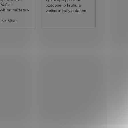
 Vašimi
ozdobného kruhu a
Vybírat můžete v
vašimi iniciály a datem
 na šířku i na
svatby zajisté zanechá u
Na šířku
hostů velký dojem,
zároveň jim tak můžete
poděkovat, že byli u...