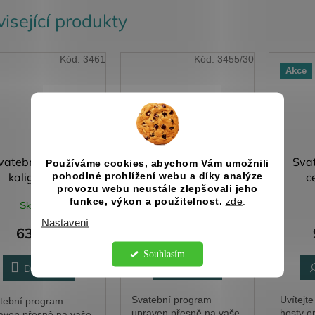
isející produkty
Kód:
3461
Kód:
3455/30
Akce
vatební program
Svatební program
Svat
Používáme cookies, abychom Vám umožnili
kaligrafický
jednoduchý v rámu
c
pohodlné prohlížení webu a díky analýze
provozu webu neustále zlepšovali jeho
funkce, výkon a použitelnost.
zde
.
Skladem
Skladem
Nastavení
637 Kč
425 Kč
od
Souhlasím
DETAIL
Do košíku
Svatební program
Uvítejt
tební program
upraven přesně na vaše
hosty or
aven přesně na vaše