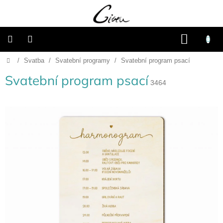
Přejít
na
obsah
NÁKU
KOŠÍK
Domů
/
Svatba
/
Svatební programy
/
Svatební program psací
Připravené
dárkové
balíčky
Svatební program psací
3464
Vánoce
Samostatné
produkty
Svatba
Fotoalba
a
deníky