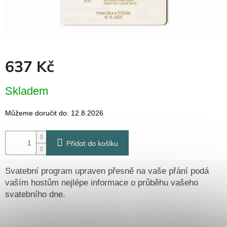
Dřevěné
dárkové
krabičky
Naše
krabičky
637 Kč
Pro
firmy
Měrná
Skladem
Halloween
cena:
Můžeme doručit do:
12.8.2026
Valentýn
Přidat do košíku
Přihlášení
Svatební program upraven přesně na vaše přání podá
vaším hostům nejlépe informace o průběhu vašeho
svatebního dne.