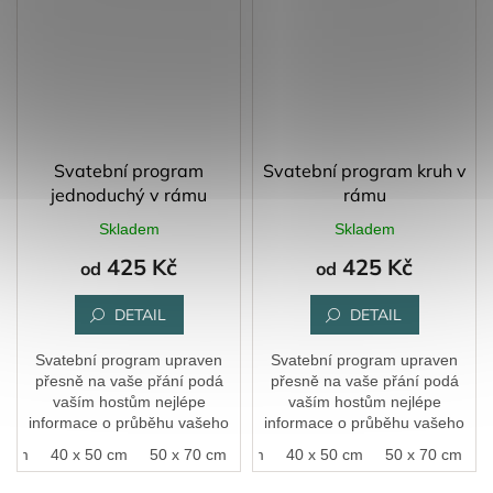
Svatební program
Svatební program kruh v
jednoduchý v rámu
rámu
Skladem
Skladem
425 Kč
425 Kč
od
od
DETAIL
DETAIL
Svatební program upraven
Svatební program upraven
přesně na vaše přání podá
přesně na vaše přání podá
vaším hostům nejlépe
vaším hostům nejlépe
informace o průběhu vašeho
informace o průběhu vašeho
svatebního dne.
svatebního dne.
0 cm
40 x 50 cm
50 x 70 cm
30 x 40 cm
40 x 50 cm
50 x 70 cm