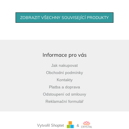
ZOBRAZIT VŠECHNY SOUVISEJÍCÍ PRODUKTY
Z
á
p
Informace pro vás
a
Jak nakupovat
t
Obchodní podmínky
í
Kontakty
Platba a doprava
Odstoupení od smlouvy
Reklamační formulář
Vytvořil Shoptet
&