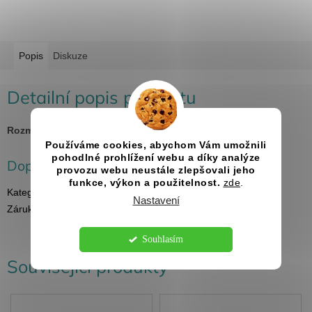
Popis
Diskuze
Detailní popis produktu
Rozměry:
50x40 cm
Používáme cookies, abychom Vám umožnili
pohodlné prohlížení webu a díky analýze
Doplňkové parametry
provozu webu neustále zlepšovali jeho
funkce, výkon a použitelnost.
zde
.
Kategorie
:
Svatební programy
Nastavení
Záruka
:
2 roky
Souhlasím
Související produkty