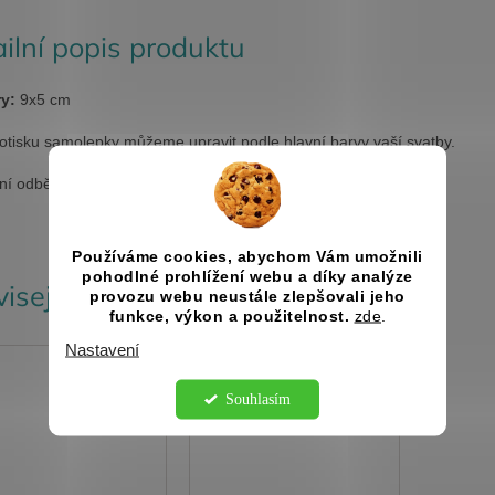
ilní popis produktu
y:
9x5 cm
otisku samolepky můžeme upravit podle hlavní barvy vaší svatby.
ní odběr 10ks.
Používáme cookies, abychom Vám umožnili
pohodlné prohlížení webu a díky analýze
isející produkty
provozu webu neustále zlepšovali jeho
funkce, výkon a použitelnost.
zde
.
Nastavení
Kód:
2582/20
Kód:
3089
Souhlasím