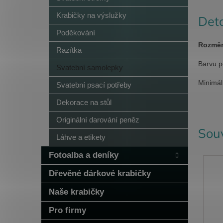
Krabičky na výslužky
Deta
Poděkování
Rozměr
Razítka
Barvu p
Svatební samolepky
Minimál
Svatební psací potřeby
Dekorace na stůl
Originální darování peněz
Souv
Láhve a etikety
Fotoalba a deníky
Dřevěné dárkové krabičky
Naše krabičky
Pro firmy