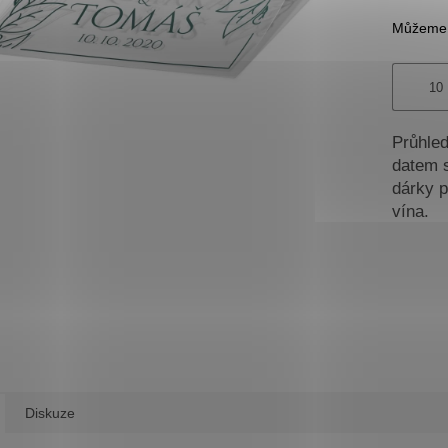
Můžeme d
Průhled
datem s
dárky p
vína.
Diskuze