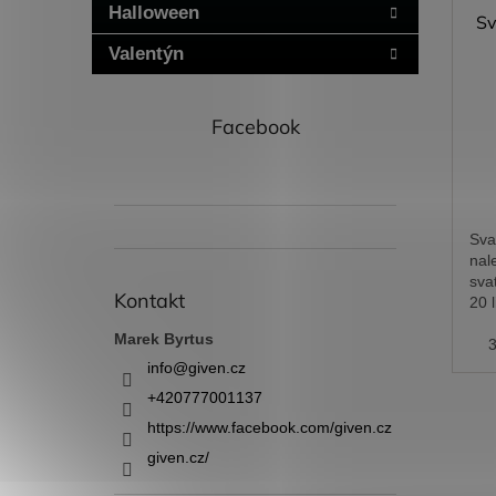
Halloween
Sv
Valentýn
Facebook
Sva
nal
sva
Kontakt
20 
vys
Marek Byrtus
20
fot
info
@
given.cz
+420777001137
https://www.facebook.com/given.cz
given.cz/