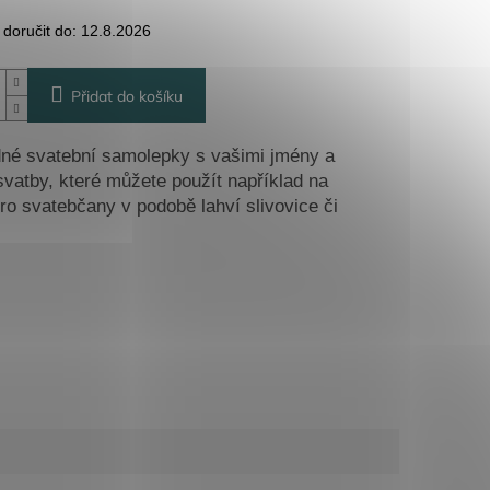
oručit do:
12.8.2026
Přidat do košíku
né svatební samolepky s vašimi jmény a
vatby, které můžete použít například na
ro svatebčany v podobě lahví slivovice či