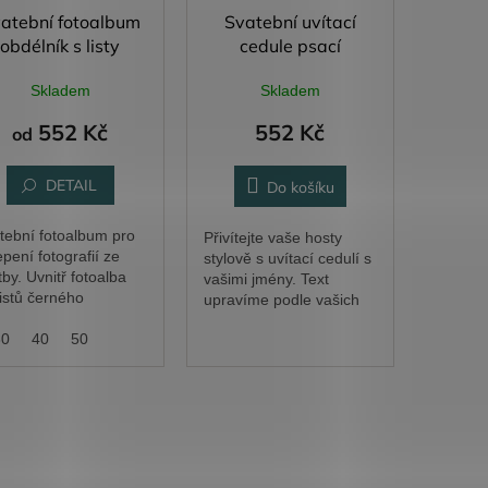
atební fotoalbum
Svatební uvítací
obdélník s listy
cedule psací
obdélník
Skladem
Skladem
552 Kč
552 Kč
od
DETAIL
Do košíku
tební fotoalbum pro
Přivítejte vaše hosty
epení fotografií ze
stylově s uvítací cedulí s
tby. Uvnitř fotoalba
vašimi jmény. Text
listů černého
upravíme podle vašich
okogramážového
představ.
okartonu.
30
40
50