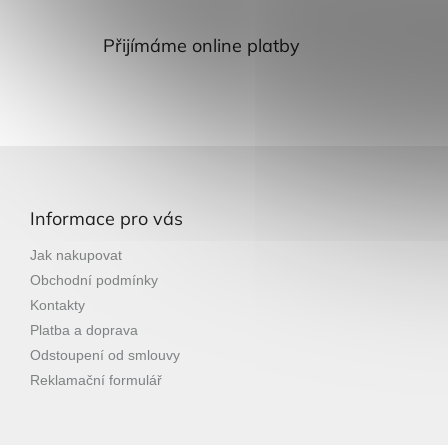
Přijímáme online platby
Z
á
p
Informace pro vás
a
t
Jak nakupovat
í
Obchodní podmínky
Kontakty
Platba a doprava
Odstoupení od smlouvy
Reklamační formulář