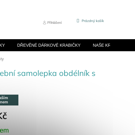
NÁKUPNÍ
Prázdný košík
Přihlášení
KOŠÍK
KY
DŘEVĚNÉ DÁRKOVÉ KRABIČKY
NAŠE KRABIČKY
sty
ební samolepka obdélník s
aším
énem
Kč
dem