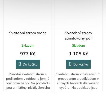
Svatební strom srdce
Svatební strom
zamilovaný pár
Skladem
Skladem
977 Kč
1 105 Kč
Do košíku
Do košíku
Přírodní svatební strom s
Svatební strom v netradičním
podkladem v nádechu jemné
provedením s podkladem v
ořechové barvy. Na podkladu
různých barvách dle vašeho
jsou umístěny iniciály ženicha
výběru. Na podkladu jsou
a nevěsty a datum svatby.
umístěna jména ženicha a
Celkem obsahuje 60 srdíček.
nevěsty a datum svatby, na
Velice...
srdíčka se umisťují...