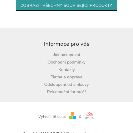
ZOBRAZIT VŠECHNY SOUVISEJÍCÍ PRODUKTY
Z
á
p
Informace pro vás
a
Jak nakupovat
t
Obchodní podmínky
í
Kontakty
Platba a doprava
Odstoupení od smlouvy
Reklamační formulář
Vytvořil Shoptet
&