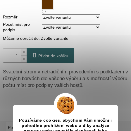
Rozměr
Počet míst pro
podpis
Můžeme doručit do:
Zvolte variantu
Přidat do košíku
Svatební strom v netradičním provedením s podkladem v
různých barvách dle vašeho výběru a s možností výběru
počtu míst pro podpisy vašich hostů.
Používáme cookies, abychom Vám umožnili
pohodlné prohlížení webu a díky analýze
Popis
Diskuze
provozu webu neustále zlepšovali jeho