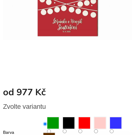
Dřevěné
dárkové
krabičky
Naše
krabičky
Pro
firmy
Halloween
Valentýn
Přihlášení
od
977 Kč
Měrná
Zvolte variantu
cena:
Barva