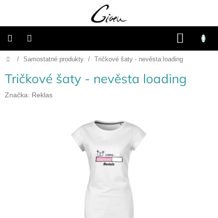
Přejít
na
obsah
NÁKU
KOŠÍK
Domů
/
Samostatné produkty
/
Tričkové šaty - nevěsta loading
Připravené
dárkové
balíčky
Tričkové šaty - nevěsta loading
Vánoce
Značka:
Reklas
Samostatné
produkty
Svatba
Fotoalba
a
deníky