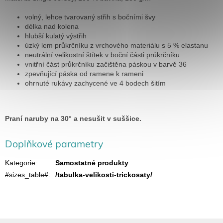
volný, lehce tvarovaný střih s bočními švy
délka nad kolena
hlubší kulatý výstřih
úzký lem průkrčníku z vrchového materiálu s 5 % elastanu
neutrální velikostní štítek v boční části průkrčníku
vnitřní část průkrčníku začištěna páskou v barvě 36
zpevňující páska od ramene k rameni
ohrnuté rukávy zachycené ve 4 bodech šitím
Praní naruby na 30° a nesušit v suššice.
Doplňkové parametry
Kategorie
:
Samostatné produkty
#sizes_table#
:
/tabulka-velikosti-trickosaty/