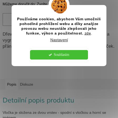
Můžeme doručit do:
Zvolte variantu
Používáme cookies, abychom Vám umožnili
Přidat do košíku
pohodlné prohlížení webu a díky analýze
provozu webu neustále zlepšovali jeho
funkce, výkon a použitelnost.
zde
.
Dřevěná vánoční ozdoba s motivem sněhové vločky a
Nastavení
vygravírovaným jménem nebo textem podle vašeho
přání. Na výběr máte z celkem 9 různých variant vloček.
Souhlasím
Popis
Diskuze
Detailní popis produktu
Vločka je složena ze dvou vrstev - spodní s vločkou a horní se
jménem.