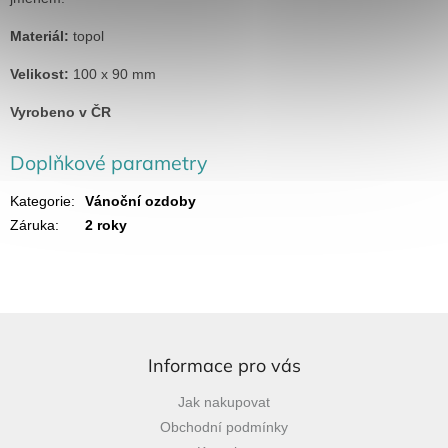
Materiál:
topol
Velikost:
100 x 90 mm
Vyrobeno v ČR
Doplňkové parametry
Kategorie
:
Vánoční ozdoby
Záruka
:
2 roky
Z
á
p
Informace pro vás
a
Jak nakupovat
t
Obchodní podmínky
í