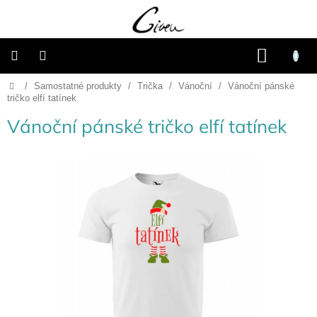
Přejít
na
obsah
NÁKU
KOŠÍK
Domů
/
Samostatné produkty
/
Trička
/
Vánoční
/
Vánoční pánské
Připravené
dárkové
tričko elfí tatínek
balíčky
Vánoční pánské tričko elfí tatínek
Vánoce
Samostatné
produkty
Svatba
Fotoalba
a
deníky