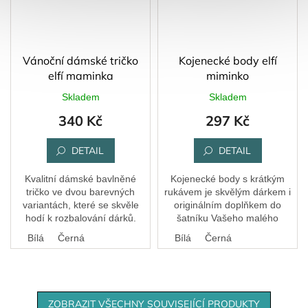
Vánoční dámské tričko
Kojenecké body elfí
elfí maminka
miminko
Skladem
Skladem
340 Kč
297 Kč
DETAIL
DETAIL
Kvalitní dámské bavlněné
Kojenecké body s krátkým
tričko ve dvou barevných
rukávem je skvělým dárkem i
variantách, které se skvěle
originálním doplňkem do
hodí k rozbalování dárků.
šatníku Vašeho malého
pokladu.
Bílá
Černá
Bílá
Černá
ZOBRAZIT VŠECHNY SOUVISEJÍCÍ PRODUKTY