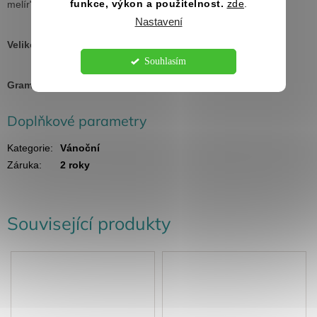
funkce, výkon a použitelnost.
zde
.
melír" - 85 % bavlna, 15 % viskóza), silikonová úprava
Nastavení
Velikosti:
XS - 4XL
Souhlasím
Gramáž:
160 g/m²
Doplňkové parametry
Kategorie
:
Vánoční
Záruka
:
2 roky
Související produkty