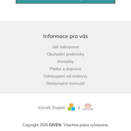
Z
á
p
Informace pro vás
a
Jak nakupovat
t
Obchodní podmínky
í
Kontakty
Platba a doprava
Odstoupení od smlouvy
Reklamační formulář
Vytvořil Shoptet
&
Copyright 2026
GIVEN
. Všechna práva vyhrazena.