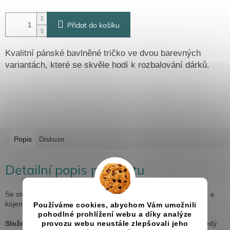
Přidat do košíku
Kvalitní pánské bavlněné tričko ve dvou barevných
variantách, které se skvěle hodí k rozbalování dárků.
Popis
Diskuze
Detailní popis produktu
Se stejným motivem můžete objednat i dámské a dětské tričko a
kojenecké body.
Používáme cookies, abychom Vám umožnili
pohodlné prohlížení webu a díky analýze
Složení:
100 % bavlna (složení se může lišit - barva "tmavě šedý
provozu webu neustále zlepšovali jeho