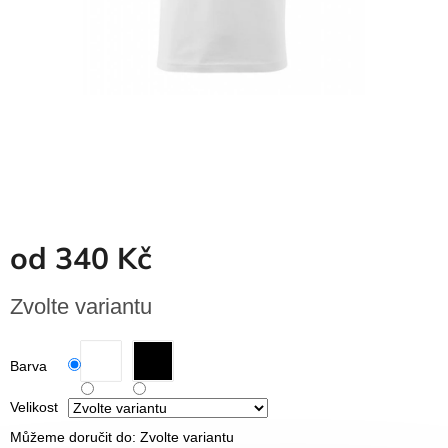
Dřevěné
dárkové
krabičky
Naše
krabičky
Pro
firmy
Halloween
Valentýn
od
340 Kč
Přihlášení
Měrná
Zvolte variantu
cena:
Barva
Velikost
Můžeme doručit do:
Zvolte variantu