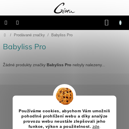
Přejít
na
obsah
NÁKU
KOŠÍK
Domů
/
Prodávané značky
/
Babyliss Pro
Připravené
dárkové
balíčky
Babyliss Pro
Vánoce
Žádné produkty značky
Babyliss Pro
nebyly nalezeny...
Samostatné
produkty
Z
Svatba
á
p
Informace pro vás
a
Fotoalba
a
Jak nakupovat
Používáme cookies, abychom Vám umožnili
t
deníky
pohodlné prohlížení webu a díky analýze
Obchodní podmínky
í
provozu webu neustále zlepšovali jeho
Kontakty
funkce, výkon a použitelnost.
zde
.