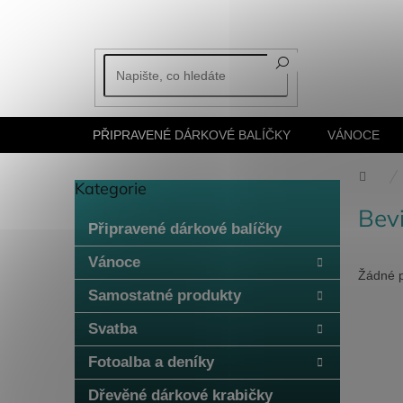
Přejít
na
obsah
PŘIPRAVENÉ DÁRKOVÉ BALÍČKY
VÁNOCE
Dom
Kategorie
Přeskočit
P
kategorie
Bev
o
Připravené dárkové balíčky
s
t
Vánoce
r
Žádné 
a
Samostatné produkty
n
Svatba
n
í
Fotoalba a deníky
p
a
Dřevěné dárkové krabičky