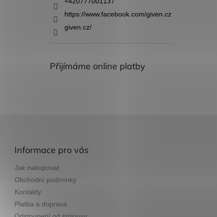
+420777001137
https://www.facebook.com/given.cz
given.cz/
Přijímáme online platby
Z
á
p
Informace pro vás
a
t
Jak nakupovat
í
Obchodní podmínky
Kontakty
Platba a doprava
Odstoupení od smlouvy