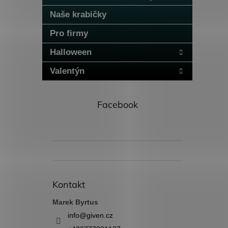
n
Naše krabičky
e
l
Pro firmy
Halloween
Valentýn
Facebook
Kontakt
Marek Byrtus
info
@
given.cz