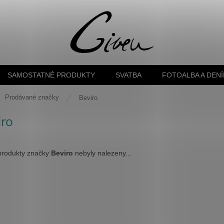
SAMOSTATNÉ PRODUKTY
SVATBA
FOTOALBA A DENÍ
ů
Prodávané značky
Beviro
iro
produkty značky
Beviro
nebyly nalezeny...