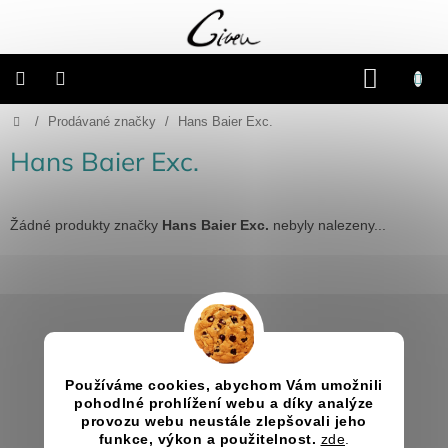
Přejít
na
obsah
NÁKU
KOŠÍK
Domů
/
Prodávané značky
/
Hans Baier Exc.
Připravené
dárkové
balíčky
Hans Baier Exc.
Vánoce
Žádné produkty značky
Hans Baier Exc.
nebyly nalezeny...
Samostatné
produkty
Z
Svatba
á
p
Informace pro vás
a
Fotoalba
a
Jak nakupovat
Používáme cookies, abychom Vám umožnili
t
deníky
pohodlné prohlížení webu a díky analýze
Obchodní podmínky
í
provozu webu neustále zlepšovali jeho
Kontakty
funkce, výkon a použitelnost.
zde
.