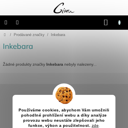
Přejít
na
obsah
NÁKU
KOŠÍK
Domů
/
Prodávané značky
/
Inkebara
Připravené
dárkové
balíčky
Inkebara
Vánoce
Žádné produkty značky
Inkebara
nebyly nalezeny...
Samostatné
produkty
Z
Svatba
á
p
Informace pro vás
a
Fotoalba
a
Jak nakupovat
Používáme cookies, abychom Vám umožnili
t
deníky
pohodlné prohlížení webu a díky analýze
Obchodní podmínky
í
provozu webu neustále zlepšovali jeho
Kontakty
funkce, výkon a použitelnost.
zde
.