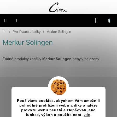
Přejít
na
obsah
NÁKU
KOŠÍK
Domů
/
Prodávané značky
/
Merkur Solingen
Připravené
dárkové
balíčky
Merkur Solingen
Vánoce
Žádné produkty značky
Merkur Solingen
nebyly nalezeny...
Samostatné
produkty
Z
Svatba
á
p
Informace pro vás
a
Fotoalba
a
Jak nakupovat
Používáme cookies, abychom Vám umožnili
t
deníky
pohodlné prohlížení webu a díky analýze
Obchodní podmínky
í
provozu webu neustále zlepšovali jeho
Kontakty
funkce, výkon a použitelnost.
zde
.