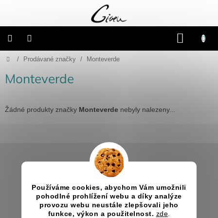
Přejít
na
obsah
NÁKU
KOŠÍK
Domů
/
Prodávané značky
/
Monteverde
Připravené
dárkové
balíčky
Monteverde
Vánoce
Žádné produkty značky
Monteverde
nebyly nalezeny...
Samostatné
produkty
Z
Svatba
á
p
Informace pro vás
a
Fotoalba
a
Jak nakupovat
Používáme cookies, abychom Vám umožnili
t
deníky
pohodlné prohlížení webu a díky analýze
Obchodní podmínky
í
provozu webu neustále zlepšovali jeho
Kontakty
funkce, výkon a použitelnost.
zde
.