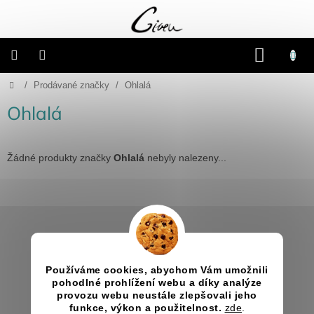
Přejít
na
obsah
NÁKU
KOŠÍK
Domů
/
Prodávané značky
/
Ohlalá
Připravené
dárkové
balíčky
Ohlalá
Vánoce
Žádné produkty značky
Ohlalá
nebyly nalezeny...
Samostatné
produkty
Z
Svatba
á
p
Informace pro vás
a
Fotoalba
a
Jak nakupovat
Používáme cookies, abychom Vám umožnili
t
deníky
pohodlné prohlížení webu a díky analýze
Obchodní podmínky
í
provozu webu neustále zlepšovali jeho
Kontakty
funkce, výkon a použitelnost.
zde
.