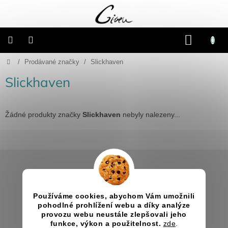
Přejít
na
obsah
NÁKU
KOŠÍK
Domů
/
Prodávané značky
/
Slickhaven
Připravené
dárkové
balíčky
Slickhaven
Vánoce
Žádné produkty značky
Slickhaven
nebyly nalezeny...
Samostatné
produkty
Z
Svatba
á
p
Informace pro vás
a
Fotoalba
a
Jak nakupovat
Používáme cookies, abychom Vám umožnili
t
deníky
pohodlné prohlížení webu a díky analýze
Obchodní podmínky
í
provozu webu neustále zlepšovali jeho
Kontakty
funkce, výkon a použitelnost.
zde
.