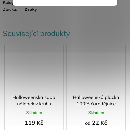
Kategorie
:
Halloweenský lampión
Záruka
:
2 roky
Související produkty
Halloweenská sada
Halloweenská placka
nálepek v kruhu
100% čarodějnice
Skladem
Skladem
119 Kč
22 Kč
od