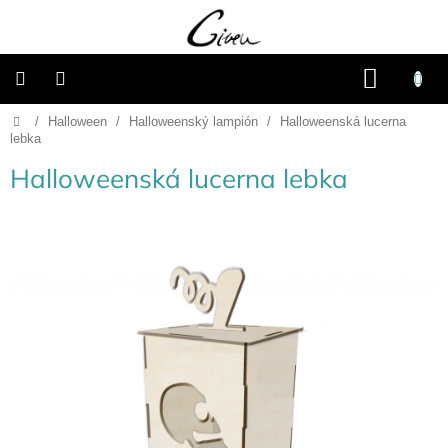
Přejít
na
obsah
NÁKU
KOŠÍK
Domů
/
Halloween
/
Halloweenský lampión
/
Halloweenská lucerna
Připravené
dárkové
lebka
balíčky
Halloweenská lucerna lebka
Vánoce
Samostatné
produkty
Svatba
Fotoalba
a
deníky