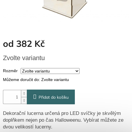
Dřevěné
dárkové
krabičky
Naše
krabičky
Pro
od
382 Kč
firmy
Halloween
Měrná
Zvolte variantu
cena:
Valentýn
Rozměr
Můžeme doručit do:
Zvolte variantu
Přihlášení
Přidat do košíku
Dekorační lucerna určená pro LED svíčky je skvělým
doplňkem nejen po čas Halloweenu. Vybírat můžete ze
dvou velikostí lucerny.