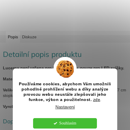
Popis
Diskuze
Detailní popis produktu
Lucerna není určena pro hořící svíčky, pouze pro LED svíčky.
Materiál:
topol
Používáme cookies, abychom Vám umožnili
pohodlné prohlížení webu a díky analýze
Velikost:
20x20x26 cm + 9 cm stopka (větší), 16x16x21 cm + 7 cm
provozu webu neustále zlepšovali jeho
stopka (menší)
funkce, výkon a použitelnost.
zde
.
Vyrobeno v ČR
Nastavení
Doplňkové parametry
Souhlasím