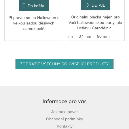
DETAIL
Do košíku
Originální placka nejen pro
Připravte se na Halloween s
Vaši halloweenskou party, ale
velkou sadou děsivých
i oslavu Čarodějnic.
samolepek!
25 mm
37 mm
50 mm
ZOBRAZIT VŠECHNY SOUVISEJÍCÍ PRODUKTY
Z
á
p
Informace pro vás
a
Jak nakupovat
t
Obchodní podmínky
í
Kontakty