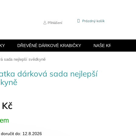
NÁKUPNÍ
Prázdný košík
Přihlášení
KOŠÍK
KY
DŘEVĚNÉ DÁRKOVÉ KRABIČKY
NAŠE KRABIČKY
vá sada nejlepší svědkyně
atka dárková sada nejlepší
kyně
 Kč
dem
oručit do:
12.8.2026