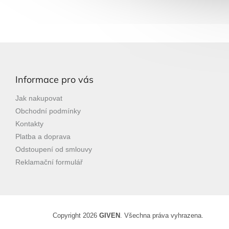
Z
á
p
Informace pro vás
a
t
Jak nakupovat
í
Obchodní podmínky
Kontakty
Platba a doprava
Odstoupení od smlouvy
Reklamační formulář
Copyright 2026
GIVEN
. Všechna práva vyhrazena.