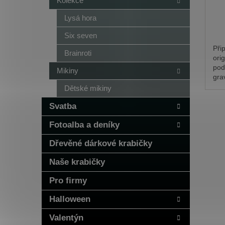
Kolekce
Lysá hora
Six seven
Při
Brainroti
ori
pod
Mikiny
gra
vám
Dětské mikiny
mír
nap
Svatba
kolo
Fotoalba a deníky
Dřevěné dárkové krabičky
Naše krabičky
Pro firmy
Halloween
Valentýn