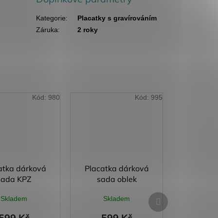
Kategorie
:
Placatky s gravírováním
Záruka
:
2 roky
Kód:
980
Kód:
995
atka dárková
Placatka dárková
sada KPZ
sada oblek
Další
Skladem
Skladem
produkt
599 Kč
599 Kč