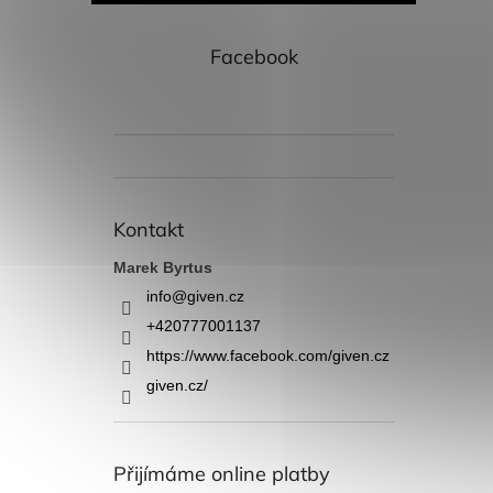
Facebook
Kontakt
Marek Byrtus
info
@
given.cz
+420777001137
https://www.facebook.com/given.cz
given.cz/
Přijímáme online platby