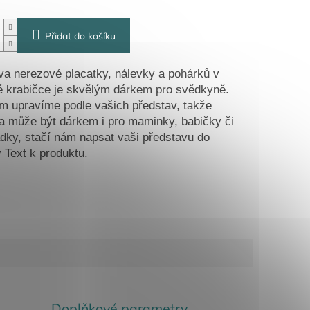
Přidat do košíku
a nerezové placatky, nálevky a pohárků v
 krabičce je skvělým dárkem pro svědkyně.
m upravíme podle vašich představ, takže
a může být dárkem i pro maminky, babičky či
ky, stačí nám napsat vaši představu do
 Text k produktu.
Doplňkové parametry