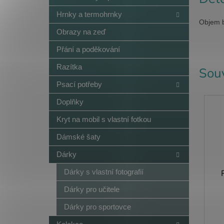
Hrnky a termohrnky
Objem b
Obrazy na zeď
Přání a poděkování
Razítka
Souv
Psací potřeby
Doplňky
Kryt na mobil s vlastní fotkou
Dámské šaty
Dárky
Dárky s vlastní fotografií
Dárky pro učitele
Dárky pro sportovce