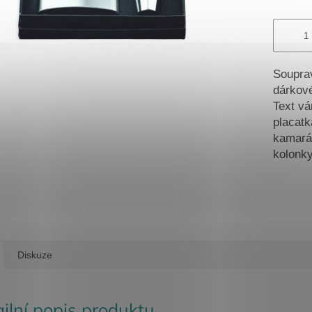
Souprav
dárkové
Text vá
placatk
kamarád
kolonky
Diskuze
ilní popis produktu