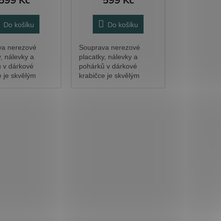
Do košíku
Do košíku
va nerezové
Souprava nerezové
, nálevky a
placatky, nálevky a
 v dárkové
pohárků v dárkové
e je skvělým
krabičce je skvělým
pro vaše blízké
dárkem pro svědka. Text
oorové akce.
vám upravíme podle
jméno vám rádi
vašich představ.
e podle vašich
,...