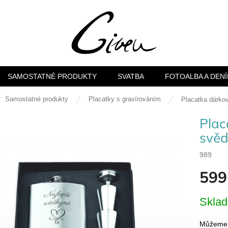
SAMOSTATNÉ PRODUKTY
SVATBA
FOTOALBA A DENÍ
ů
Samostatné produkty
Placatky s gravírováním
Placatka dárko
Plac
svěd
989
599
Měrná
Skla
cena:
Můžeme d