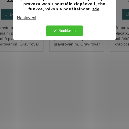
provozu webu neustále zlepšovali jeho
funkce, výkon a použitelnost.
zde
.
Do košíku
Do košíku
Nastavení
pravte pro nevěstu
Připravte pro nevěstu
Soupra
Souhlasím
ginální překvapení v
originální překvapení v
placatky
obě placatky s
podobě placatky s
pohárků
vírováním. Gravírování
gravírováním. Gravírování
krabičc
 rádi upravíme na
vám rádi upravíme na
dárkem 
u podle vás, stačí
míru podle vás, stačí
na outd
sat požadavky do
napsat požadavky do
Text i 
nky text k...
kolonky text k...
upravím
představ