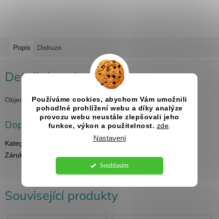
Popis
Diskuze
Detailní popis produktu
Objem butylky 200 ml, pohárků 4x 20 ml.
Používáme cookies, abychom Vám umožnili
pohodlné prohlížení webu a díky analýze
provozu webu neustále zlepšovali jeho
Doplňkové parametry
funkce, výkon a použitelnost.
zde
.
Nastavení
Kategorie
:
Placatky s gravírováním
Záruka
:
2 roky
Souhlasím
Související produkty