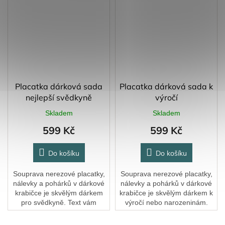
Placatka dárková sada
Placatka dárková sada k
nejlepší svědkyně
výročí
Skladem
Skladem
599 Kč
599 Kč
Do košíku
Do košíku
Souprava nerezové placatky,
Souprava nerezové placatky,
nálevky a pohárků v dárkové
nálevky a pohárků v dárkové
krabičce je skvělým dárkem
krabičce je skvělým dárkem k
pro svědkyně. Text vám
výročí nebo narozeninám.
upravíme podle vašich
Jméno i číslo vám rádi
představ, takže placatka může
upravíme podle vašich