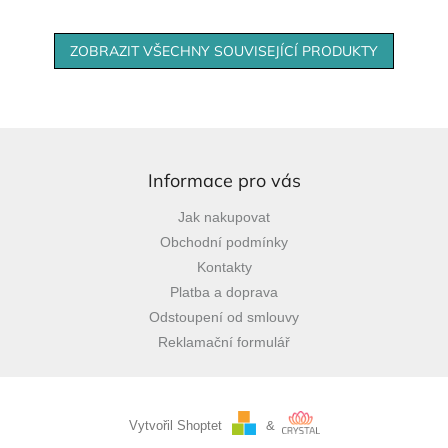
být dárkem i pro...
představ, stačí nám je...
ZOBRAZIT VŠECHNY SOUVISEJÍCÍ PRODUKTY
Z
á
p
Informace pro vás
a
Jak nakupovat
t
Obchodní podmínky
í
Kontakty
Platba a doprava
Odstoupení od smlouvy
Reklamační formulář
Vytvořil Shoptet
&