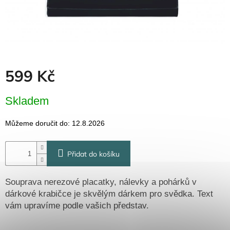
Dřevěné
dárkové
krabičky
Naše
krabičky
Pro
599 Kč
firmy
Halloween
Měrná
Skladem
cena:
Valentýn
Můžeme doručit do:
12.8.2026
Přihlášení
Přidat do košíku
Souprava nerezové placatky, nálevky a pohárků v
dárkové krabičce je skvělým dárkem pro svědka. Text
vám upravíme podle vašich představ.