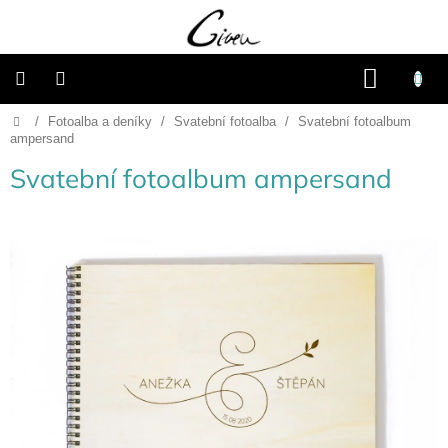
Přejít
na
obsah
NÁKU
KOŠÍK
Domů
/
Fotoalba a deníky
/
Svatební fotoalba
/
Svatební fotoalbum
Připravené
dárkové
ampersand
balíčky
Svatební fotoalbum ampersand
Vánoce
Samostatné
produkty
Svatba
Fotoalba
a
deníky