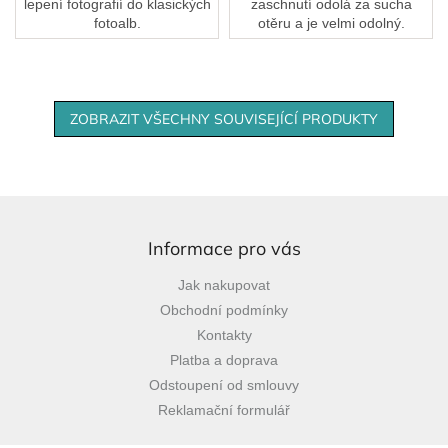
lepení fotografií do klasických
zaschnutí odolá za sucha
fotoalb.
otěru a je velmi odolný.
ZOBRAZIT VŠECHNY SOUVISEJÍCÍ PRODUKTY
Z
á
p
Informace pro vás
a
Jak nakupovat
t
Obchodní podmínky
í
Kontakty
Platba a doprava
Odstoupení od smlouvy
Reklamační formulář