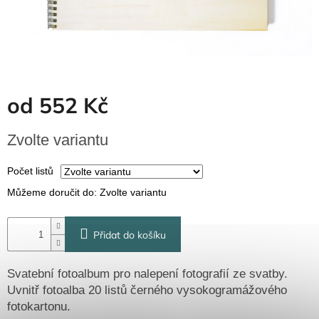
Dřevěné
dárkové
krabičky
Naše
krabičky
Pro
od
552 Kč
firmy
Halloween
Měrná
Zvolte variantu
cena:
Valentýn
Počet listů
Můžeme doručit do:
Zvolte variantu
Přihlášení
Přidat do košíku
Svatební fotoalbum pro nalepení fotografií ze svatby.
Uvnitř fotoalba 20 listů černého vysokogramážového
fotokartonu.