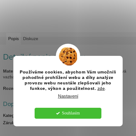
Popis
Diskuze
Detailní popis produktu
Materiál:
topol, uvnitř 20 listů fotokartonu v černé barvě, kovová
Používáme cookies, abychom Vám umožnili
vazba
pohodlné prohlížení webu a díky analýze
provozu webu neustále zlepšovali jeho
Rozměry:
A4
funkce, výkon a použitelnost.
zde
.
Nastavení
Doplňkové parametry
Souhlasím
Kategorie
:
Svatební fotoalba
Záruka
:
2 roky