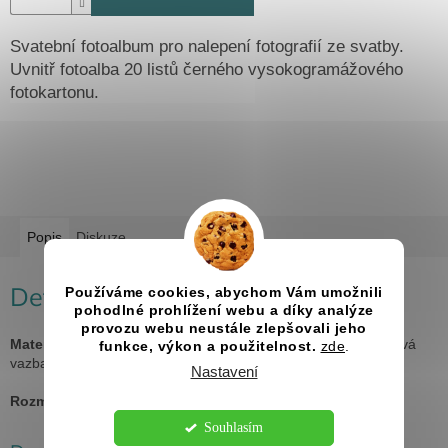
Svatební fotoalbum pro nalepení fotografií ze svatby.
Uvnitř fotoalba 20 listů černého vysokogramážového
fotokartonu.
Popis
Diskuze
Detailní popis produktu
Používáme cookies, abychom Vám umožnili
pohodlné prohlížení webu a díky analýze
provozu webu neustále zlepšovali jeho
Materiál:
topol, uvnitř 20 listů fotokartonu v černé barvě, kovová
funkce, výkon a použitelnost.
zde
.
vazba
Nastavení
Rozměry:
A4
Souhlasím