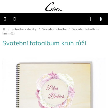
Přejít
na
obsah
NÁKU
KOŠÍK
Domů
/
Fotoalba a deníky
/
Svatební fotoalba
/
Svatební fotoalbum
Připravené
dárkové
kruh růží
balíčky
Svatební fotoalbum kruh růží
Vánoce
Samostatné
produkty
Svatba
Fotoalba
a
deníky