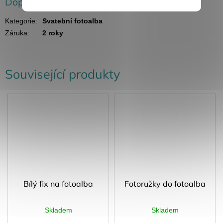
Doplňkové parametry
Kategorie
:
Svatební fotoalba
Záruka
:
2 roky
Související produkty
Bílý fix na fotoalba
Fotoružky do fotoalba
Skladem
Skladem