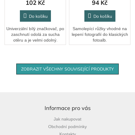
102 Kč
94 Kč
Do košíku
Do košíku
Univerzální bílý značkovač, po
Samolepící růžky vhodné na
zaschnutí odolá za sucha
lepení fotografií do klasických
otěru a je velmi odolný.
fotoalb.
ZOBRAZIT VŠECHNY SOUVISEJÍCÍ PRODUKTY
Z
á
p
Informace pro vás
a
Jak nakupovat
t
Obchodní podmínky
í
Kontakty