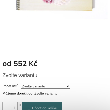
Dřevěné
dárkové
krabičky
Naše
krabičky
Pro
firmy
Halloween
Valentýn
od
552 Kč
Přihlášení
Měrná
Zvolte variantu
cena:
Počet listů
Můžeme doručit do:
Zvolte variantu
Přidat do košíku