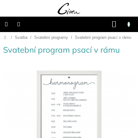
Přejít
na
obsah
NÁKU
KOŠÍK
Domů
/
Svatba
/
Svatební programy
/
Svatební program psací v rámu
Připravené
dárkové
balíčky
Svatební program psací v rámu
Vánoce
Samostatné
produkty
Svatba
Fotoalba
a
deníky