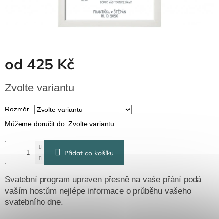
Dřevěné
dárkové
krabičky
Naše
krabičky
od
425 Kč
Pro
firmy
Měrná
Zvolte variantu
Halloween
cena:
Rozměr
Valentýn
Můžeme doručit do:
Zvolte variantu
Přihlášení
Přidat do košíku
Svatební program upraven přesně na vaše přání podá
vaším hostům nejlépe informace o průběhu vašeho
svatebního dne.