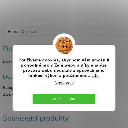
Popis
Diskuze
Detailní popis produktu
Používáme cookies, abychom Vám umožnili
Rozměry:
30x40cm, 40x50cm a 50x70cm
pohodlné prohlížení webu a díky analýze
provozu webu neustále zlepšovali jeho
Doplňkové parametry
funkce, výkon a použitelnost.
zde
.
Nastavení
Kategorie
:
Svatební programy
Záruka
:
2 roky
Souhlasím
Související produkty