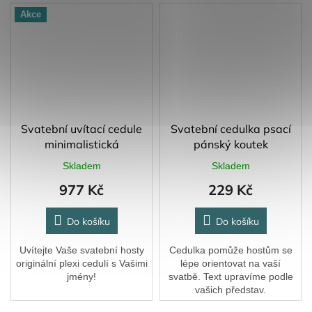
Akce
Svatební uvítací cedule
Svatební cedulka psací
minimalistická
pánský koutek
Skladem
Skladem
977 Kč
229 Kč
Do košíku
Do košíku
Uvítejte Vaše svatební hosty
Cedulka pomůže hostům se
originální plexi cedulí s Vašimi
lépe orientovat na vaší
jmény!
svatbě. Text upravíme podle
vašich představ.