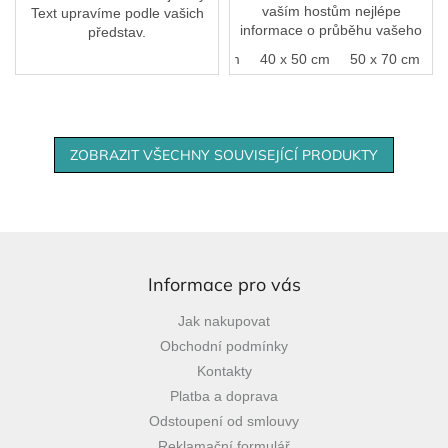
vaším hostům nejlépe
Text upravíme podle vašich
informace o průběhu vašeho
představ.
svatebního dne.
30 x 40 cm
40 x 50 cm
50 x 70 cm
ZOBRAZIT VŠECHNY SOUVISEJÍCÍ PRODUKTY
Z
á
p
Informace pro vás
a
Jak nakupovat
t
Obchodní podmínky
í
Kontakty
Platba a doprava
Odstoupení od smlouvy
Reklamační formulář