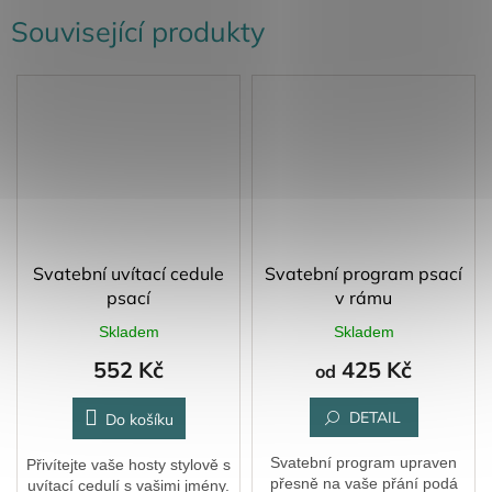
Související produkty
Svatební uvítací cedule
Svatební program psací
psací
v rámu
Skladem
Skladem
552 Kč
425 Kč
od
DETAIL
Do košíku
Svatební program upraven
Přivítejte vaše hosty stylově s
přesně na vaše přání podá
uvítací cedulí s vašimi jmény.