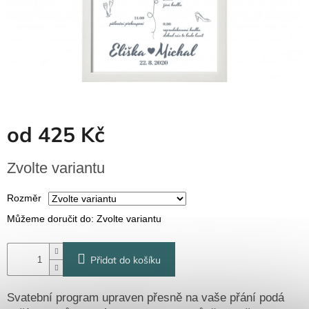
Dřevěné
dárkové
krabičky
Naše
krabičky
Pro
firmy
Halloween
od
425 Kč
Měrná
Valentýn
Zvolte variantu
cena:
Přihlášení
Rozměr
Můžeme doručit do:
Zvolte variantu
Přidat do košíku
Svatební program upraven přesně na vaše přání podá