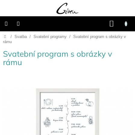
Přejít
na
obsah
NÁKU
KOŠÍK
Domů
/
Svatba
/
Svatební programy
/
Svatební program s obrázky v
Připravené
dárkové
rámu
balíčky
Svatební program s obrázky v
Vánoce
rámu
Samostatné
produkty
Svatba
Fotoalba
a
deníky