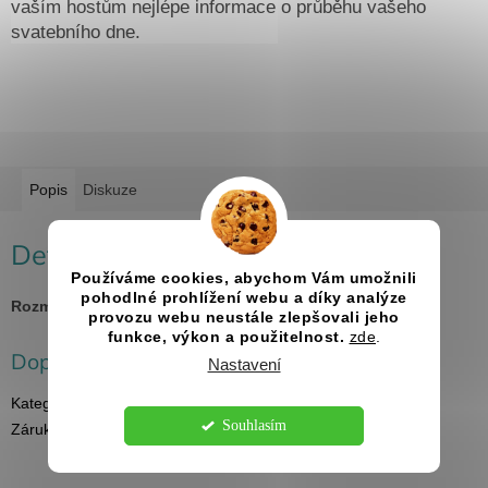
vaším hostům nejlépe informace o průběhu vašeho
svatebního dne.
Popis
Diskuze
Detailní popis produktu
Používáme cookies, abychom Vám umožnili
pohodlné prohlížení webu a díky analýze
Rozměry:
30x40cm, 40x50cm a 50x70cm
provozu webu neustále zlepšovali jeho
funkce, výkon a použitelnost.
zde
.
Doplňkové parametry
Nastavení
Kategorie
:
Svatební programy
Souhlasím
Záruka
:
2 roky